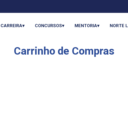
CARREIRA▾
CONCURSOS▾
MENTORIA▾
NORTE 
Carrinho de Compras