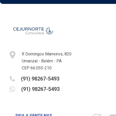
R Domingos Marreiros, 820
Umarizal - Belém - PA
CEP 66.055-210
(91) 98267-5493
(91) 98267-5493
SIGA A GENTE NAS