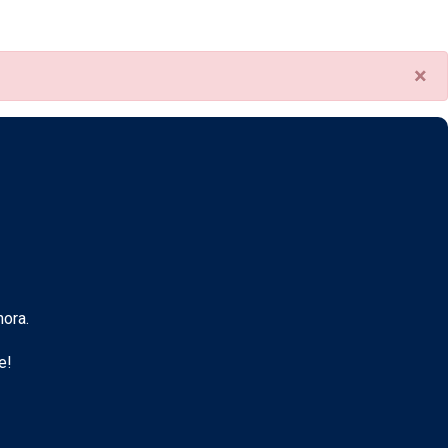
×
ora.
e!