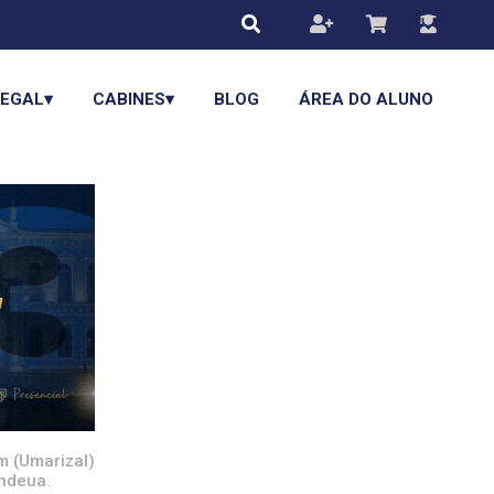
LEGAL▾
CABINES▾
BLOG
ÁREA DO ALUNO
m (Umarizal)
ndeua.