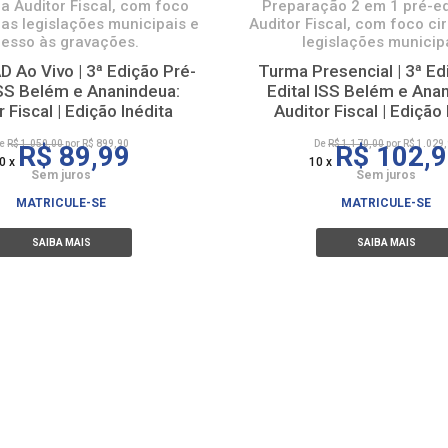
ra Auditor Fiscal, com foco
Preparação 2 em 1 pré-ed
nas legislações municipais e
Auditor Fiscal, com foco ci
esso às gravações.
legislações municip
 Ao Vivo | 3ª Edição Pré-
Turma Presencial | 3ª Ed
ISS Belém e Ananindeua:
Edital ISS Belém e Ana
r Fiscal | Edição Inédita
Auditor Fiscal | Edição 
De
R$ 1.050,00
por R$ 899,90
De
R$ 1.170,00
por R$ 1.029
R$ 89,99
R$ 102,
0 x
10 x
Sem juros
Sem juros
MATRICULE-SE
MATRICULE-SE
SAIBA MAIS
SAIBA MAIS