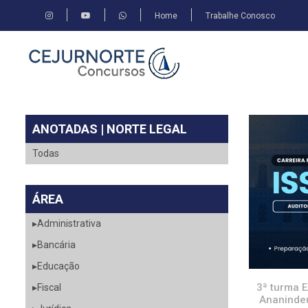
Home
Trabalhe Conosco
ANOTADAS | NORTE LEGAL
Todas
ÁREA
▸Administrativa
▸Bancária
▸Educação
3ª turma E
▸Fiscal
Ananindeu