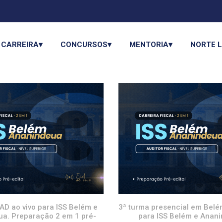
CARREIRA▾
CONCURSOS▾
MENTORIA▾
NORTE 
AD ao vivo para ISS Belém e
3ª turma presencial em Belé
a. Preparação 2 em 1 pré-
para ISS Belém e Anani