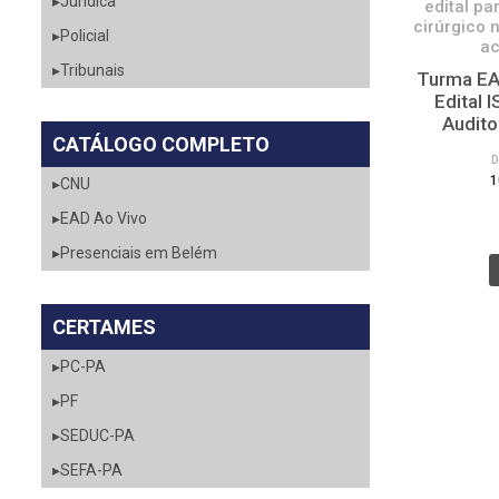
▸Jurídica
edital pa
cirúrgico 
▸Policial
ac
▸Tribunais
Turma EAD
Edital 
Audito
CATÁLOGO COMPLETO
1
▸CNU
▸EAD Ao Vivo
▸Presenciais em Belém
CERTAMES
▸PC-PA
▸PF
▸SEDUC-PA
▸SEFA-PA