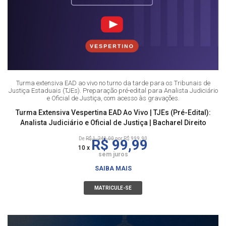
Turma extensiva EAD ao vivo no turno da tarde para os Tribunais de
Justiça Estaduais (TJEs). Preparação pré-edital para Analista Judiciário
e Oficial de Justiça, com acesso às gravações.
Turma Extensiva Vespertina EAD Ao Vivo | TJEs (Pré-Edital):
Analista Judiciário e Oficial de Justiça | Bacharel Direito
De
R$ 1.249,00
por R$ 999,90
R$ 99,99
10 x
sem juros
SAIBA MAIS
MATRICULE-SE