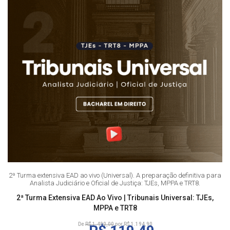
2ª Turma extensiva EAD ao vivo (Universal). A preparação definitiva para
Analista Judiciário e Oficial de Justiça: TJEs, MPPA e TRT8.
2ª Turma Extensiva EAD Ao Vivo | Tribunais Universal: TJEs,
MPPA e TRT8
De
R$ 1.490,00
por R$ 1.194,90