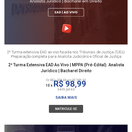
2ª Turma extensiva EAD ao vivo focada nos Tribunais de Justiça (TJEs).
Preparação completa para Analista Judiciário e Oficial de Justiça
2ª Turma Extensiva EAD Ao Vivo | MPPA (Pré-Edital): Analista
Jurídico | Bacharel Direito
De
R$ 1.230,00
por R$ 989,90
R$ 98,99
10 x
sem juros
SAIBA MAIS
MATRICULE-SE