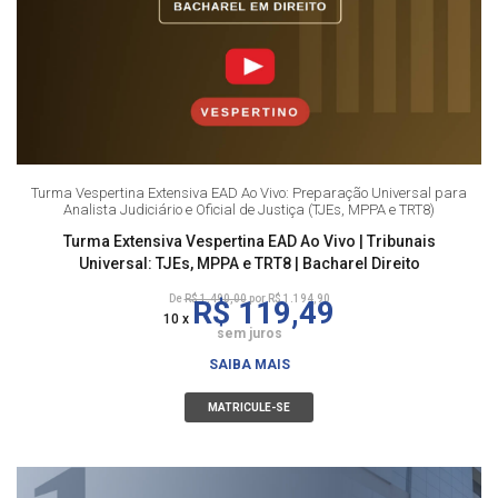
Turma Vespertina Extensiva EAD Ao Vivo: Preparação Universal para
Analista Judiciário e Oficial de Justiça (TJEs, MPPA e TRT8)
Turma Extensiva Vespertina EAD Ao Vivo | Tribunais
Universal: TJEs, MPPA e TRT8 | Bacharel Direito
De
R$ 1.490,00
por R$ 1.194,90
R$ 119,49
10 x
sem juros
SAIBA MAIS
MATRICULE-SE