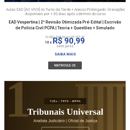
Aulas EAD [AO VIVO] no Turno da Tarde + Acesso Prolongado: Gravações
disponíveis por + 30 dias após o término do curso
EAD Vespertina | 2ª Revisão Otimizada Pré-Edital | Escrivão
de Polícia Civil PCPA | Teoria + Questões + Simulado
De
R$ 1.000,00
por R$ 909,90
R$ 90,99
10 x
sem juros
SAIBA MAIS
MATRICULE-SE