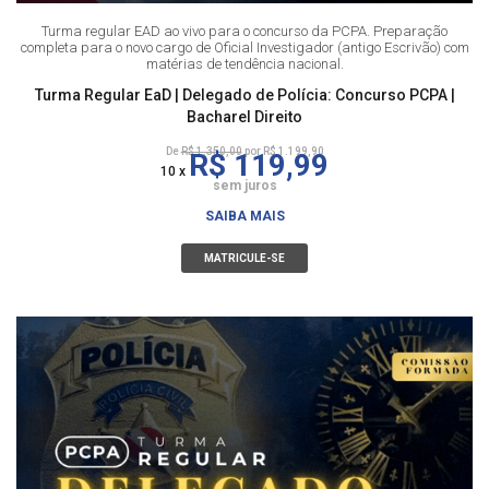
Turma regular EAD ao vivo para o concurso da PCPA. Preparação
completa para o novo cargo de Oficial Investigador (antigo Escrivão) com
matérias de tendência nacional.
Turma Regular EaD | Delegado de Polícia: Concurso PCPA |
Bacharel Direito
De
R$ 1.350,00
por R$ 1.199,90
R$ 119,99
10 x
sem juros
SAIBA MAIS
MATRICULE-SE