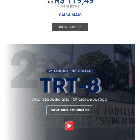
R$ 119,49
10 x
sem juros
SAIBA MAIS
MATRICULE-SE