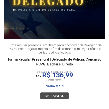
Turma regular presencial em Belém para o concurso de Delegado da
PCPA. Preparação completa de fim de semana com Peça Prática e
Jurisprudência focada.
Turma Regular Presencial | Delegado de Polícia: Concurso
PCPA | Bacharel Direito
De
R$ 1.580,00
por R$ 1.369,90
R$ 136,99
10 x
sem juros
SAIBA MAIS
MATRICULE-SE