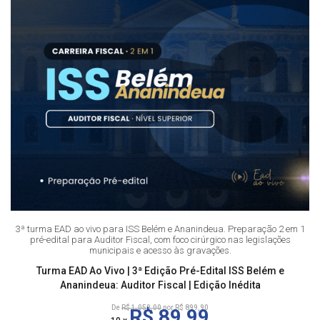
3ª turma EAD ao vivo para ISS Belém e Ananindeua. Preparação 2 em 1
pré-edital para Auditor Fiscal, com foco cirúrgico nas legislações
municipais e acesso às gravações.
Turma EAD Ao Vivo | 3ª Edição Pré-Edital ISS Belém e
Ananindeua: Auditor Fiscal | Edição Inédita
De
R$ 1.050,00
por R$ 899,90
R$ 89,99