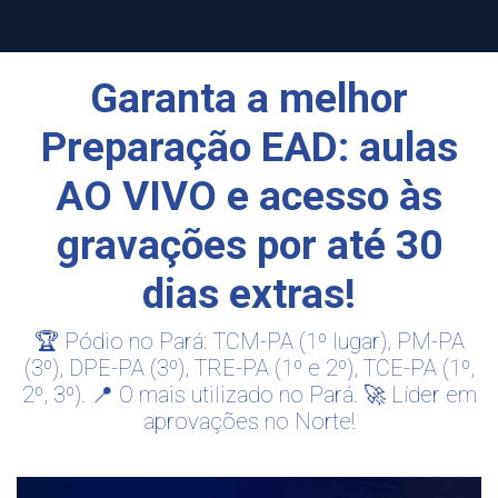
Garanta a melhor
Preparação EAD: aulas
AO VIVO e acesso às
gravações por até 30
dias extras!
🏆 Pódio no Pará: TCM-PA (1º lugar), PM-PA
(3º), DPE-PA (3º), TRE-PA (1º e 2º), TCE-PA (1º,
2º, 3º). 📍 O mais utilizado no Pará. 🚀 Líder em
aprovações no Norte!