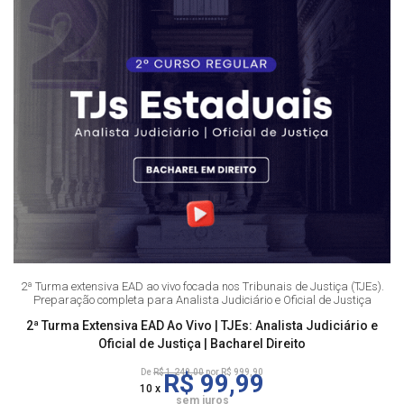
2ª Turma extensiva EAD ao vivo focada nos Tribunais de Justiça (TJEs).
Preparação completa para Analista Judiciário e Oficial de Justiça
2ª Turma Extensiva EAD Ao Vivo | TJEs: Analista Judiciário e
Oficial de Justiça | Bacharel Direito
De
R$ 1.249,00
por R$ 999,90
R$ 99,99
10 x
sem juros