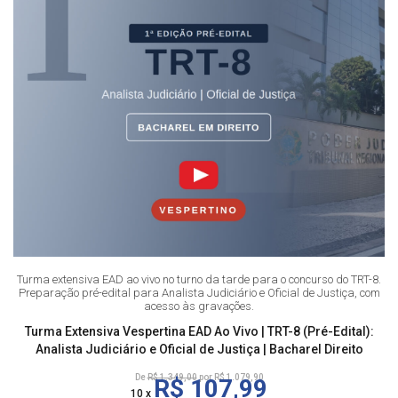
Turma extensiva EAD ao vivo no turno da tarde para o concurso do TRT-8.
Preparação pré-edital para Analista Judiciário e Oficial de Justiça, com
acesso às gravações.
Turma Extensiva Vespertina EAD Ao Vivo | TRT-8 (Pré-Edital):
Analista Judiciário e Oficial de Justiça | Bacharel Direito
De
R$ 1.349,00
por R$ 1.079,90
R$ 107,99
10 x