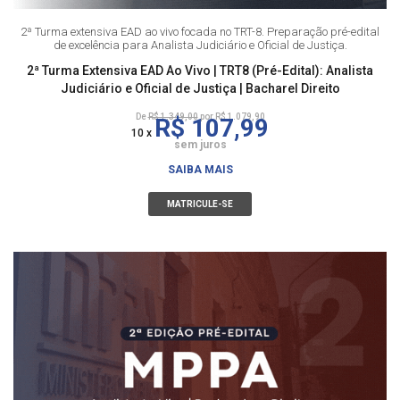
2ª Turma extensiva EAD ao vivo focada no TRT-8. Preparação pré-edital
de excelência para Analista Judiciário e Oficial de Justiça.
2ª Turma Extensiva EAD Ao Vivo | TRT8 (Pré-Edital): Analista
Judiciário e Oficial de Justiça | Bacharel Direito
De
R$ 1.349,00
por R$ 1.079,90
R$ 107,99
10 x
sem juros
SAIBA MAIS
MATRICULE-SE