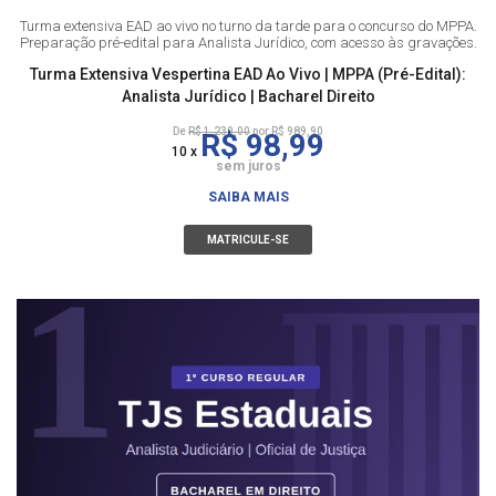
Turma extensiva EAD ao vivo no turno da tarde para o concurso do MPPA.
Preparação pré-edital para Analista Jurídico, com acesso às gravações.
Turma Extensiva Vespertina EAD Ao Vivo | MPPA (Pré-Edital):
Analista Jurídico | Bacharel Direito
De
R$ 1.230,00
por R$ 989,90
R$ 98,99
10 x
sem juros
SAIBA MAIS
MATRICULE-SE