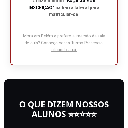
Utilize o botão
"FAÇA JÁ SUA
INSCRIÇÃO"
na barra lateral para
matricular-se!
Mora em Belém e prefere a imersão da sala
de aula? Conheça nossa Turma Presencial
clicando aqui.
O QUE DIZEM NOSSOS
ALUNOS ⭐⭐⭐⭐⭐