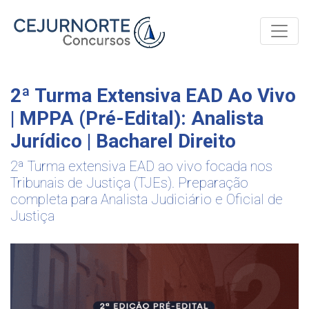
Toggle
2ª Turma Extensiva EAD Ao Vivo
| MPPA (Pré-Edital): Analista
Jurídico | Bacharel Direito
2ª Turma extensiva EAD ao vivo focada nos
Tribunais de Justiça (TJEs). Preparação
completa para Analista Judiciário e Oficial de
Justiça