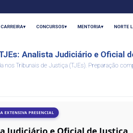
CARREIRA▾
CONCURSOS▾
MENTORIA▾
NORTE 
JEs: Analista Judiciário e Oficial d
nos Tribunais de Justiça (TJEs). Preparação comple
A EXTENSIVA PRESENCIAL
a Judiciário e Oficial de Justiça