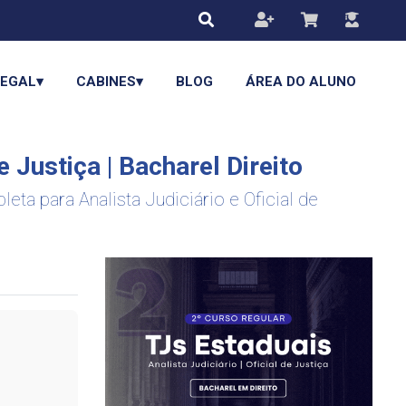
LEGAL▾
CABINES▾
BLOG
ÁREA DO ALUNO
e Justiça | Bacharel Direito
ta para Analista Judiciário e Oficial de