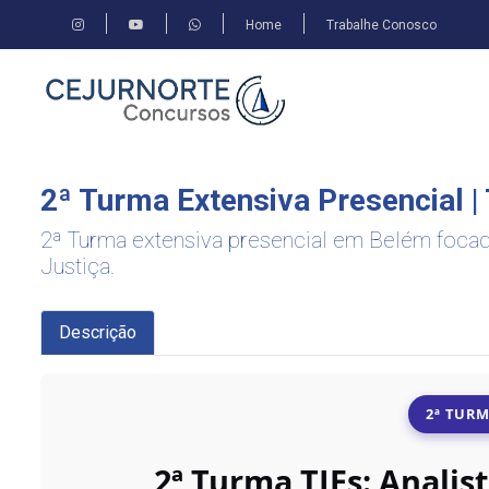
Home
Trabalhe Conosco
2ª Turma Extensiva Presencial | T
2ª Turma extensiva presencial em Belém focada 
Justiça.
Descrição
2ª TURM
2ª Turma TJEs: Analist