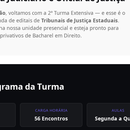
ção
, voltamos com a 2ª Turma Extensiva — e esse é o
nda de editais de
Tribunais de Justiça Estaduais
.
na nossa unidade presencial e esteja pronto para
privativos de Bacharel em Direito.
grama da Turma
CARGA HORÁRIA
AULAS
56 Encontros
Segunda a Qu