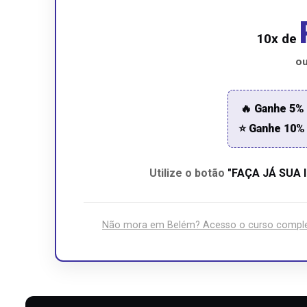
10x de
ou
🔥 Ganhe 5%
⭐ Ganhe 10% 
Utilize o botão
"FAÇA JÁ SUA 
Não mora em Belém? Acesso o curso complet