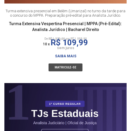
Turma extensiva presencial em Belém (Umarizal) no turno da tarde para
o concurso do MPPA. Preparação pré-edital para Analista Jurídico.
Turma Extensiva Vespertina Presencial | MPPA (Pré-Edital):
Analista Jurídico | Bacharel Direito
De
R$ 1.370,00
por R$ 1.099,90
R$ 109,99
10 x
sem juros
SAIBA MAIS
MATRICULE-SE