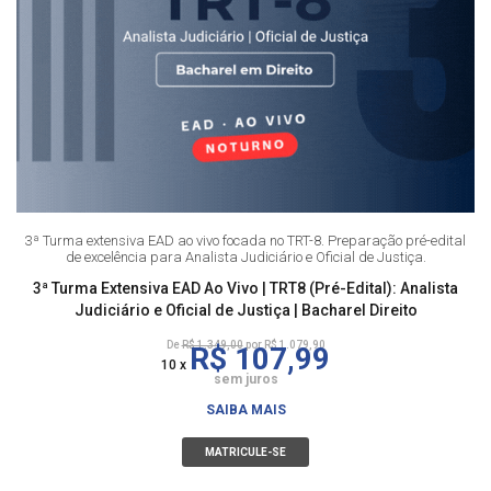
3ª Turma extensiva EAD ao vivo focada no TRT-8. Preparação pré-edital
de excelência para Analista Judiciário e Oficial de Justiça.
3ª Turma Extensiva EAD Ao Vivo | TRT8 (Pré-Edital): Analista
Judiciário e Oficial de Justiça | Bacharel Direito
De
R$ 1.349,00
por R$ 1.079,90
R$ 107,99
10 x
sem juros
SAIBA MAIS
MATRICULE-SE