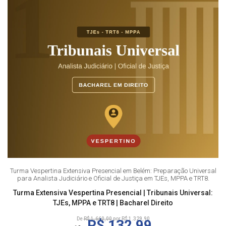
Turma Vespertina Extensiva Presencial em Belém: Preparação Universal
para Analista Judiciário e Oficial de Justiça em TJEs, MPPA e TRT8.
Turma Extensiva Vespertina Presencial | Tribunais Universal:
TJEs, MPPA e TRT8 | Bacharel Direito
De
R$ 1.660,00
por R$ 1.329,90
R$ 132,99