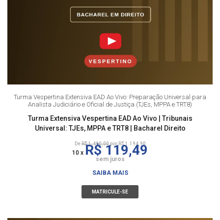
Turma Vespertina Extensiva EAD Ao Vivo: Preparação Universal para
Analista Judiciário e Oficial de Justiça (TJEs, MPPA e TRT8)
Turma Extensiva Vespertina EAD Ao Vivo | Tribunais
Universal: TJEs, MPPA e TRT8 | Bacharel Direito
De
R$ 1.490,00
por R$ 1.194,90
R$ 119,49
10 x
sem juros
SAIBA MAIS
MATRICULE-SE