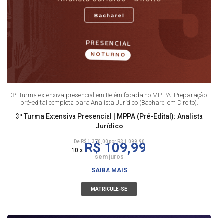
3ª Turma extensiva presencial em Belém focada no MP-PA. Preparação
pré-edital completa para Analista Jurídico (Bacharel em Direito).
3ª Turma Extensiva Presencial | MPPA (Pré-Edital): Analista
Jurídico
De
R$ 1.370,00
por R$ 1.099,90
R$ 109,99
10 x
sem juros
SAIBA MAIS
MATRICULE-SE