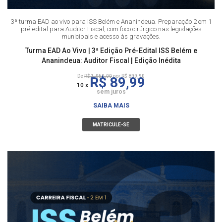
3ª turma EAD ao vivo para ISS Belém e Ananindeua. Preparação 2 em 1
pré-edital para Auditor Fiscal, com foco cirúrgico nas legislações
municipais e acesso às gravações.
Turma EAD Ao Vivo | 3ª Edição Pré-Edital ISS Belém e
Ananindeua: Auditor Fiscal | Edição Inédita
De
R$ 1.050,00
por R$ 899,90
R$ 89,99
10 x
sem juros
SAIBA MAIS
MATRICULE-SE