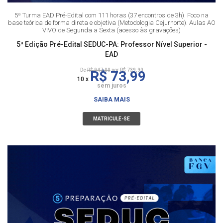
5ª Turma EAD Pré-Edital com 111 horas (37 encontros de 3h). Foco na
base teórica de forma direta e objetiva (Metodologia Cejurnorte). Aulas AO
VIVO de Segunda a Sexta (acesso às gravações)
5ª Edição Pré-Edital SEDUC-PA: Professor Nível Superior -
EAD
De
R$ 947,00
por R$ 739,90
R$ 73,99
10 x
sem juros
SAIBA MAIS
MATRICULE-SE