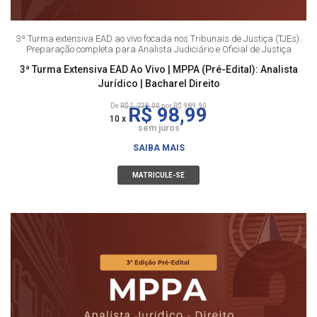
3ª Turma extensiva EAD ao vivo focada nos Tribunais de Justiça (TJEs).
Preparação completa para Analista Judiciário e Oficial de Justiça
3ª Turma Extensiva EAD Ao Vivo | MPPA (Pré-Edital): Analista
Jurídico | Bacharel Direito
De
R$ 1.230,00
por R$ 989,90
R$ 98,99
10 x
sem juros
SAIBA MAIS
MATRICULE-SE