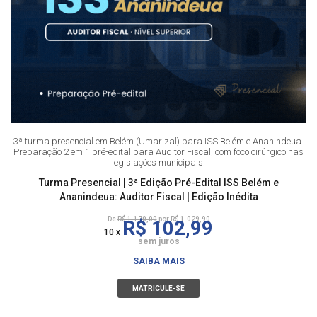
3ª turma presencial em Belém (Umarizal) para ISS Belém e Ananindeua.
Preparação 2 em 1 pré-edital para Auditor Fiscal, com foco cirúrgico nas
legislações municipais.
Turma Presencial | 3ª Edição Pré-Edital ISS Belém e
Ananindeua: Auditor Fiscal | Edição Inédita
De
R$ 1.170,00
por R$ 1.029,90
R$ 102,99
10 x
sem juros
SAIBA MAIS
MATRICULE-SE