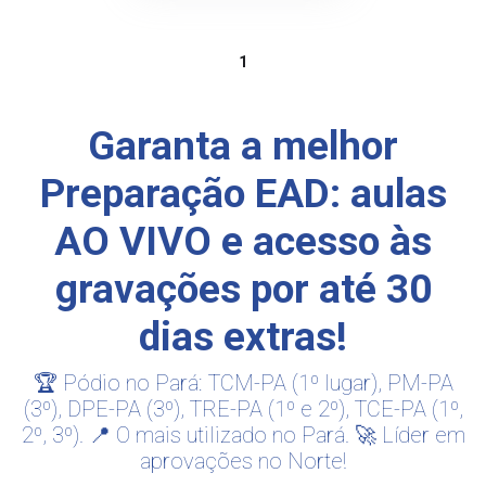
1
Garanta a melhor
Preparação EAD: aulas
AO VIVO e acesso às
gravações por até 30
dias extras!
🏆 Pódio no Pará: TCM-PA (1º lugar), PM-PA
(3º), DPE-PA (3º), TRE-PA (1º e 2º), TCE-PA (1º,
2º, 3º). 📍 O mais utilizado no Pará. 🚀 Líder em
aprovações no Norte!