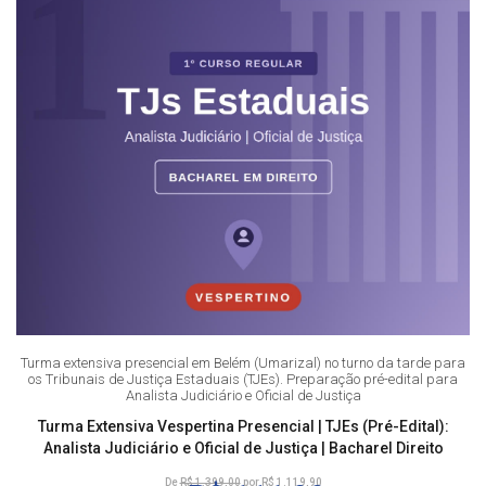
Turma extensiva presencial em Belém (Umarizal) no turno da tarde para
os Tribunais de Justiça Estaduais (TJEs). Preparação pré-edital para
Analista Judiciário e Oficial de Justiça
Turma Extensiva Vespertina Presencial | TJEs (Pré-Edital):
Analista Judiciário e Oficial de Justiça | Bacharel Direito
De
R$ 1.399,00
por R$ 1.119,90