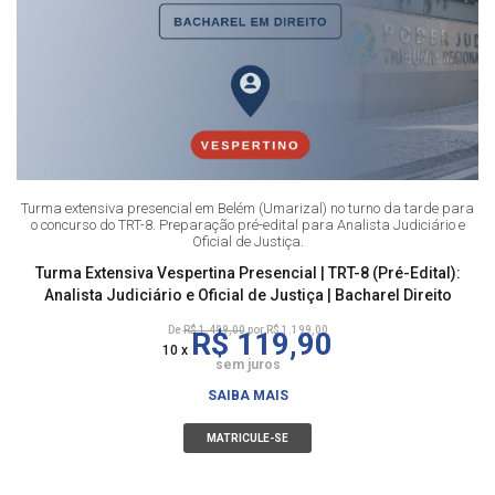
Turma extensiva presencial em Belém (Umarizal) no turno da tarde para
o concurso do TRT-8. Preparação pré-edital para Analista Judiciário e
Oficial de Justiça.
Turma Extensiva Vespertina Presencial | TRT-8 (Pré-Edital):
Analista Judiciário e Oficial de Justiça | Bacharel Direito
De
R$ 1.499,00
por R$ 1.199,00
R$ 119,90
10 x
sem juros
SAIBA MAIS
MATRICULE-SE