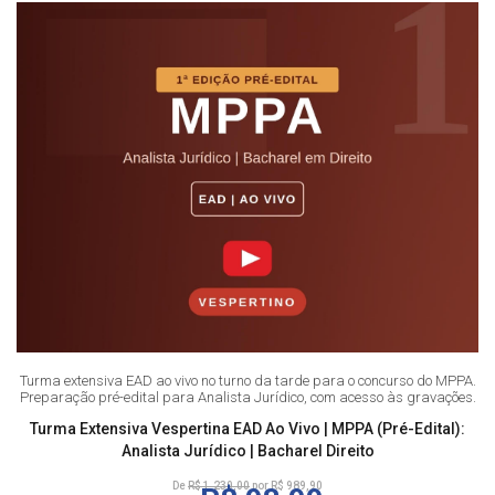
Turma extensiva EAD ao vivo no turno da tarde para o concurso do MPPA.
Preparação pré-edital para Analista Jurídico, com acesso às gravações.
Turma Extensiva Vespertina EAD Ao Vivo | MPPA (Pré-Edital):
Analista Jurídico | Bacharel Direito
De
R$ 1.230,00
por R$ 989,90