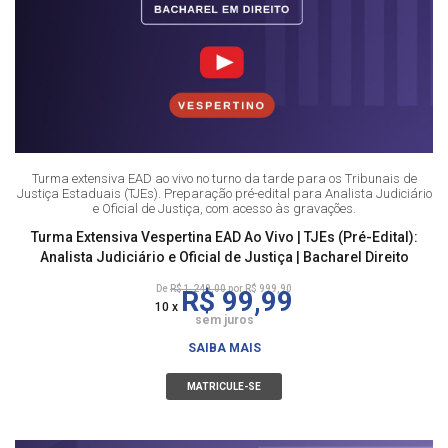
Turma extensiva EAD ao vivo no turno da tarde para os Tribunais de
Justiça Estaduais (TJEs). Preparação pré-edital para Analista Judiciário
e Oficial de Justiça, com acesso às gravações.
Turma Extensiva Vespertina EAD Ao Vivo | TJEs (Pré-Edital):
Analista Judiciário e Oficial de Justiça | Bacharel Direito
De
R$ 1.249,00
por R$ 999,90
R$ 99,99
10 x
sem juros
SAIBA MAIS
MATRICULE-SE