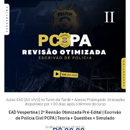
Aulas EAD [AO VIVO] no Turno da Tarde + Acesso Prolongado: Gravações
disponíveis por + 30 dias após o término do curso
EAD Vespertina | 2ª Revisão Otimizada Pré-Edital | Escrivão
de Polícia Civil PCPA | Teoria + Questões + Simulado
De
R$ 1.000,00
por R$ 909,90