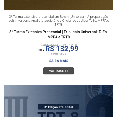
3ª Turma extensiva presencial em Belém (Universal). A preparação
definitiva para Analista Judiciário e Oficial de Justiça: TJEs, MPPA e
TRT8.
3ª Turma Extensiva Presencial | Tribunais Universal: TJEs,
MPPA e TRT8
De
R$ 1.660,00
por R$ 1.329,90
R$ 132,99
10 x
sem juros
SAIBA MAIS
MATRICULE-SE