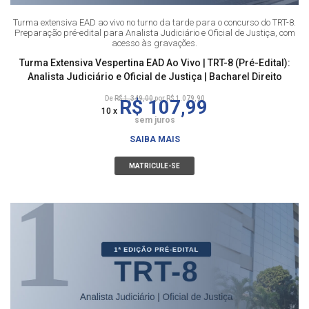
Turma extensiva EAD ao vivo no turno da tarde para o concurso do TRT-8.
Preparação pré-edital para Analista Judiciário e Oficial de Justiça, com
acesso às gravações.
Turma Extensiva Vespertina EAD Ao Vivo | TRT-8 (Pré-Edital):
Analista Judiciário e Oficial de Justiça | Bacharel Direito
De
R$ 1.349,00
por R$ 1.079,90
R$ 107,99
10 x
sem juros
SAIBA MAIS
MATRICULE-SE