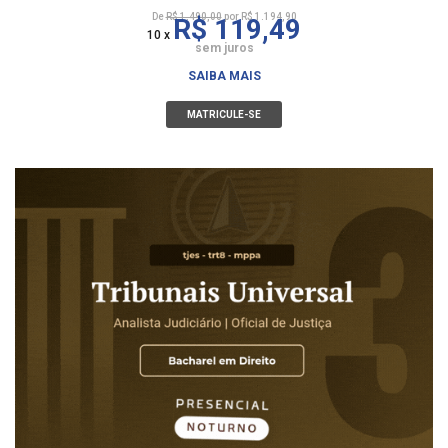
De
R$ 1.490,00
por R$ 1.194,90
R$ 119,49
10 x
sem juros
SAIBA MAIS
MATRICULE-SE