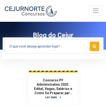
Toggle
Blog do Cejur
Concurso PF
Administrativo 2025:
Edital, Vagas, Salários e
Como Se Preparar para
Passar
Ler mais