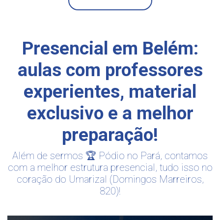
Presencial em Belém:
aulas com professores
experientes, material
exclusivo e a melhor
preparação!
Além de sermos 🏆 Pódio no Pará, contamos
com a melhor estrutura presencial, tudo isso no
coração do Umarizal (Domingos Marreiros,
820)!