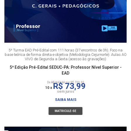
5ª Turma EAD Pré-Edital com 111 horas (37 encontros de 3h). Foco na
base teórica de forma direta e objetiva (Metodologia Cejurnorte). Aulas AO
VIVO de Segunda a Sexta (acesso às gravações)
5ª Edição Pré-Edital SEDUC-PA: Professor Nível Superior -
EAD
De
R$ 947,00
por R$ 739,90
R$ 73,99
10 x
sem juros
SAIBA MAIS
MATRICULE-SE