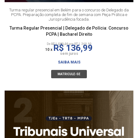
Turma regular presencial em Belém para o concurso de Delegado da
PCPA. Preparação completa de fim de semana com Peça Prática e
Jurisprudência focada.
Turma Regular Presencial | Delegado de Polícia: Concurso
PCPA | Bacharel Direito
De
R$ 1.580,00
por R$ 1.369,90
R$ 136,99
10 x
sem juros
SAIBA MAIS
MATRICULE-SE