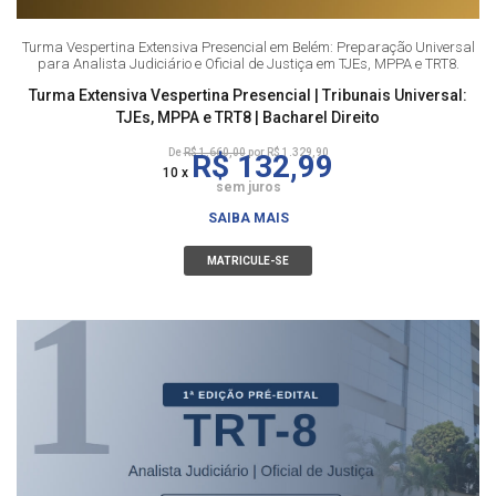
Turma Vespertina Extensiva Presencial em Belém: Preparação Universal
para Analista Judiciário e Oficial de Justiça em TJEs, MPPA e TRT8.
Turma Extensiva Vespertina Presencial | Tribunais Universal:
TJEs, MPPA e TRT8 | Bacharel Direito
De
R$ 1.660,00
por R$ 1.329,90
R$ 132,99
10 x
sem juros
SAIBA MAIS
MATRICULE-SE