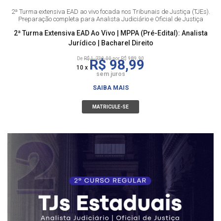
2ª Turma extensiva EAD ao vivo focada nos Tribunais de Justiça (TJEs).
Preparação completa para Analista Judiciário e Oficial de Justiça
2ª Turma Extensiva EAD Ao Vivo | MPPA (Pré-Edital): Analista
Jurídico | Bacharel Direito
De
R$ 1.230,00
por R$ 989,90
R$ 98,99
10 x
sem juros
SAIBA MAIS
MATRICULE-SE