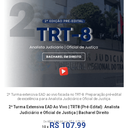
2ª Turma extensiva EAD ao vivo focada no TRT-8. Preparação pré-edital
de excelência para Analista Judiciário e Oficial de Justiça.
2ª Turma Extensiva EAD Ao Vivo | TRT8 (Pré-Edital): Analista
Judiciário e Oficial de Justiça | Bacharel Direito
De
R$ 1.349,00
por R$ 1.079,90
R$ 107,99
10 x