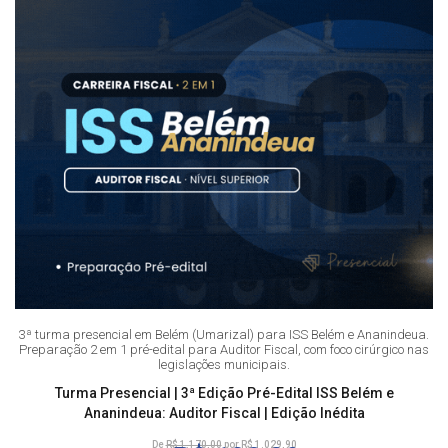
3ª turma presencial em Belém (Umarizal) para ISS Belém e Ananindeua.
Preparação 2 em 1 pré-edital para Auditor Fiscal, com foco cirúrgico nas
legislações municipais.
Turma Presencial | 3ª Edição Pré-Edital ISS Belém e
Ananindeua: Auditor Fiscal | Edição Inédita
De
R$ 1.170,00
por R$ 1.029,90