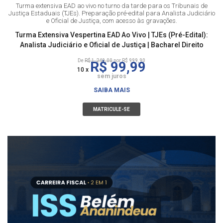
Turma extensiva EAD ao vivo no turno da tarde para os Tribunais de
Justiça Estaduais (TJEs). Preparação pré-edital para Analista Judiciário
e Oficial de Justiça, com acesso às gravações.
Turma Extensiva Vespertina EAD Ao Vivo | TJEs (Pré-Edital):
Analista Judiciário e Oficial de Justiça | Bacharel Direito
De
R$ 1.249,00
por R$ 999,90
R$ 99,99
10 x
sem juros
SAIBA MAIS
MATRICULE-SE