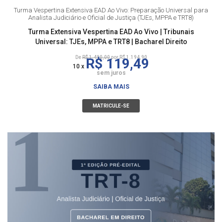
Turma Vespertina Extensiva EAD Ao Vivo: Preparação Universal para
Analista Judiciário e Oficial de Justiça (TJEs, MPPA e TRT8)
Turma Extensiva Vespertina EAD Ao Vivo | Tribunais
Universal: TJEs, MPPA e TRT8 | Bacharel Direito
De
R$ 1.490,00
por R$ 1.194,90
R$ 119,49
10 x
sem juros
SAIBA MAIS
MATRICULE-SE