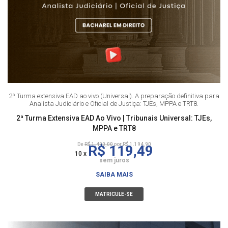
2ª Turma extensiva EAD ao vivo (Universal). A preparação definitiva para
Analista Judiciário e Oficial de Justiça: TJEs, MPPA e TRT8.
2ª Turma Extensiva EAD Ao Vivo | Tribunais Universal: TJEs,
MPPA e TRT8
De
R$ 1.490,00
por R$ 1.194,90
R$ 119,49
10 x
sem juros
SAIBA MAIS
MATRICULE-SE