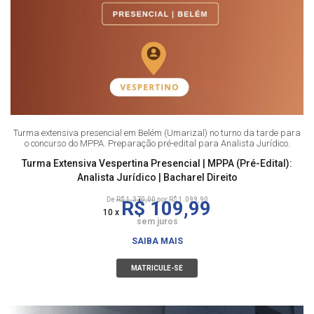
Turma extensiva presencial em Belém (Umarizal) no turno da tarde para
o concurso do MPPA. Preparação pré-edital para Analista Jurídico.
Turma Extensiva Vespertina Presencial | MPPA (Pré-Edital):
Analista Jurídico | Bacharel Direito
De
R$ 1.370,00
por R$ 1.099,90
R$ 109,99
10 x
sem juros
SAIBA MAIS
MATRICULE-SE