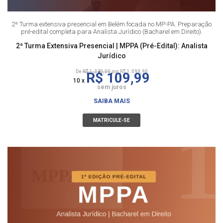
2ª Turma extensiva presencial em Belém focada no MP-PA. Preparação
pré-edital completa para Analista Jurídico (Bacharel em Direito).
2ª Turma Extensiva Presencial | MPPA (Pré-Edital): Analista
Jurídico
De
R$ 1.370,00
por R$ 1.099,90
R$ 109,99
10 x
sem juros
SAIBA MAIS
MATRICULE-SE