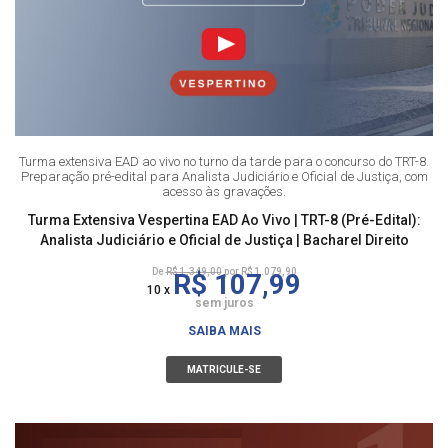
Turma extensiva EAD ao vivo no turno da tarde para o concurso do TRT-8.
Preparação pré-edital para Analista Judiciário e Oficial de Justiça, com
acesso às gravações.
Turma Extensiva Vespertina EAD Ao Vivo | TRT-8 (Pré-Edital):
Analista Judiciário e Oficial de Justiça | Bacharel Direito
De
R$ 1.349,00
por R$ 1.079,90
R$ 107,99
10 x
sem juros
SAIBA MAIS
MATRICULE-SE