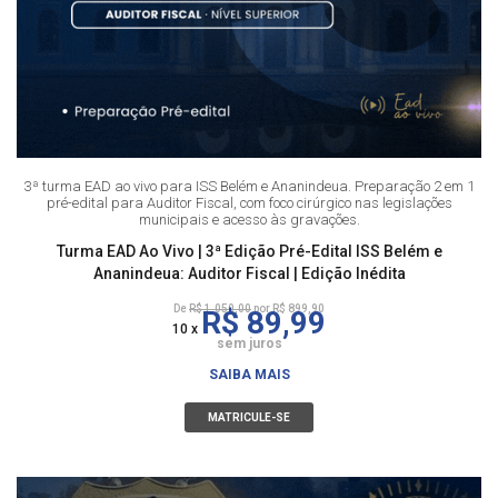
3ª turma EAD ao vivo para ISS Belém e Ananindeua. Preparação 2 em 1
pré-edital para Auditor Fiscal, com foco cirúrgico nas legislações
municipais e acesso às gravações.
Turma EAD Ao Vivo | 3ª Edição Pré-Edital ISS Belém e
Ananindeua: Auditor Fiscal | Edição Inédita
De
R$ 1.050,00
por R$ 899,90
R$ 89,99
10 x
sem juros
SAIBA MAIS
MATRICULE-SE