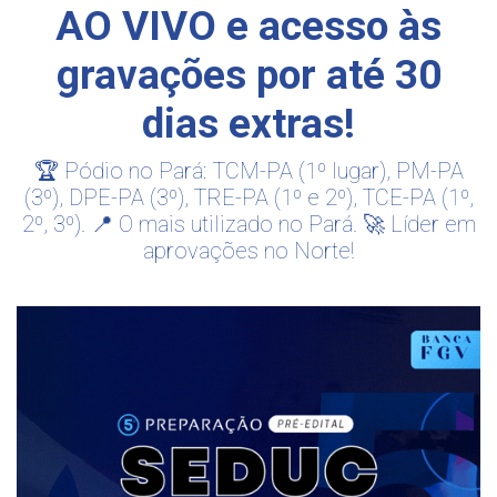
AO VIVO e acesso às
gravações por até 30
dias extras!
🏆 Pódio no Pará: TCM-PA (1º lugar), PM-PA
(3º), DPE-PA (3º), TRE-PA (1º e 2º), TCE-PA (1º,
2º, 3º). 📍 O mais utilizado no Pará. 🚀 Líder em
aprovações no Norte!