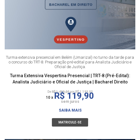
Turma extensiva presencial em Belém (Umarizal) no turno da tarde para
o concurso do TRT-8. Preparação pré-edital para Analista Judiciário e
Oficial de Justiça.
Turma Extensiva Vespertina Presencial | TRT-8 (Pré-Edital):
Analista Judiciário e Oficial de Justiça | Bacharel Direito
De
R$ 1.499,00
por R$ 1.199,00
R$ 119,90
10 x
sem juros
SAIBA MAIS
MATRICULE-SE