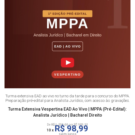
Turma extensiva EAD ao vivo no turno da tarde para o concurso do MPPA.
Preparação pré-edital para Analista Jurídico, com acesso às gravações.
Turma Extensiva Vespertina EAD Ao Vivo | MPPA (Pré-Edital):
Analista Jurídico | Bacharel Direito
De
R$ 1.230,00
por R$ 989,90
R$ 98,99
10 x
sem juros