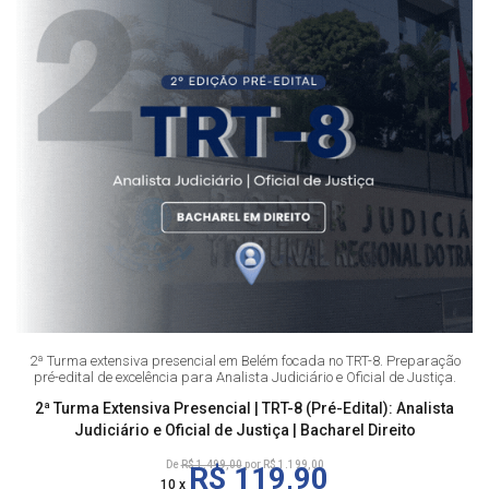
2ª Turma extensiva presencial em Belém focada no TRT-8. Preparação
pré-edital de excelência para Analista Judiciário e Oficial de Justiça.
2ª Turma Extensiva Presencial | TRT-8 (Pré-Edital): Analista
Judiciário e Oficial de Justiça | Bacharel Direito
De
R$ 1.499,00
por R$ 1.199,00
R$ 119,90
10 x