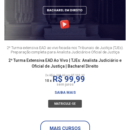
2ª Turma extensiva EAD ao vivo focada nos Tribunais de Justiça (TJEs).
Preparação completa para Analista Judiciário e Oficial de Justiça
2ª Turma Extensiva EAD Ao Vivo | TJEs: Analista Judiciário e
Oficial de Justiça | Bacharel Direito
De
R$ 1.249,00
por R$ 999,90
R$ 99,99
10 x
sem juros
SAIBA MAIS
MATRICULE-SE
MAIS CURSOS